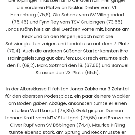
Die 10jährigen mussten an 5 Geräten ran. Hier gingen
die vorderen Plätze an Nicklas Dreher vom VfL
Herrenberg (75,6), Ole Schanz vom SV Villingendorf
(75,45) und Fynn Rey vom TSV Gruibingen (73,55).
Jonas Kröhn hielt an drei Geräten vorne mit, konnte am
Reck und an den Ringen jedoch nicht alle
Schwierigkeiten zeigen und landete so auf dem 7. Platz
(70,4). Auch die anderen Süßener Starter konnten ihre
Trainingsleistung gut abrufen: Louk Frech erturnte sich
den 11. (69,2), Marc Sotmari den 18. (67,65) und Samuel
Strasser den 23. Platz (65,5).
In der Altersklasse 11 fehlten Jonas Zabka nur 3 Zehntel
für den obersten Podestplatz, ein paar kleinere Wackler
am Boden gaben Abzüge, ansonsten turnte er einen
starken Wettkampf (75,35). Gold ging an Damian
Lennard Kraft vom MTV Stuttgart (75,65) und Bronze an
Oliver Rupf vom SV Böblingen (74,4). Maurice Kißling
turnte ebenso stark, am Sprung und Reck musste er