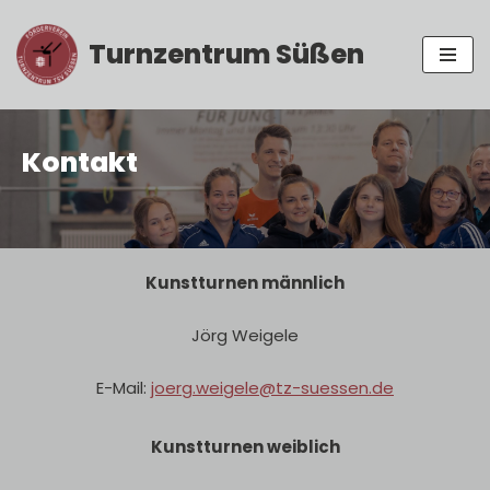
Turnzentrum Süßen
Zum
Inhalt
springen
Kontakt
Kunstturnen männlich
Jörg Weigele
E-Mail:
joerg.weigele@tz-suessen.de
Kunstturnen weiblich