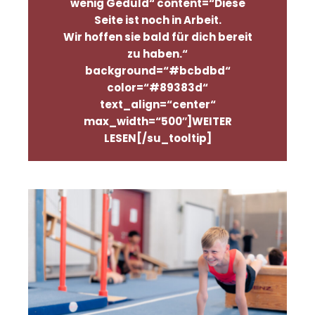
wenig Geduld“ content=“Diese
Seite ist noch in Arbeit.
Wir hoffen sie bald für dich bereit
zu haben.“
background=“#bcbdbd“
color=“#89383d“
text_align=“center“
max_width=“500″]WEITER
LESEN[/su_tooltip]