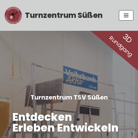
Turnzentrum Süßen
Zum
Inhalt
springen
3D
Rundgang
Turnzentrum TSV Süßen
Entdecken
Erleben Entwickeln