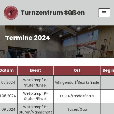
Turnzentrum Süßen
Zum
Inhalt
springen
Termine 2024
Datum
Event
Ort
Begi
Wettkampf P-
2.05.2024
Villingendorf/Bezirksfinale
Stufen/Einzel
Wettkampf P-
3.06.2024
OFFEN/Landesfinale
Stufen/Einzel
Wettkampf P-
4.09.2024
Süßen/Gau
Stufen/Mannschaft