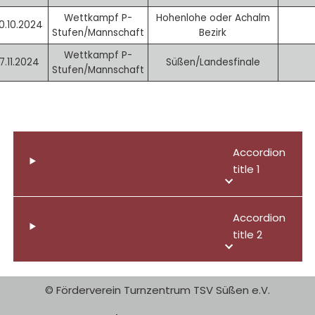
Wettkampf P-
Hohenlohe oder Achalm
0.10.2024
Stufen/Mannschaft
Bezirk
Wettkampf P-
17.11.2024
Süßen/Landesfinale
Stufen/Mannschaft
Accordion
title 1
Accordion
title 2
© Förderverein Turnzentrum TSV Süßen e.V.