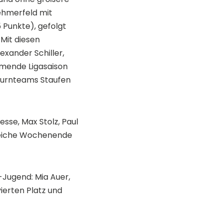
ehmerfeld mit
 Punkte), gefolgt
Mit diesen
exander Schiller,
mmende Ligasaison
 Turnteams Staufen
sse, Max Stolz, Paul
greiche Wochenende
Jugend: Mia Auer,
vierten Platz und