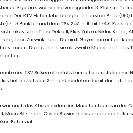
chende Ergebnis war ein hervorragender 3. Platz im Teiln
leten: Der KTV Hohenlohe belegte den ersten Platz (190,15
(176,3 Punkte) und dem TSV Süßen II mit 174,8 Punkten. 
ch Lukas Nitra, Timo Dekrell, Elias Zabka, Niklas Kröhn, Al
Kroter, Linus Zurwinkel und Dominik Geyer nun auf die ko
res freuen. Dort werden sie als zweite Mannschaft des
rt gehen.
nnte der TSV Süßen ebenfalls triumphieren: Johannes He
ius holten sich den Sieg und rundeten damit das erfol
b.
h war auch das Abschneiden des Mädchenteams in der C-
ll, Marie Bitzer und Celine Bowier erreichten einen tollen 
oßes Potenzial.