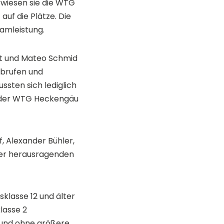
rwiesen sie die WTG
uf die Plätze. Die
amleistung.
ht und Mateo Schmid
 abrufen und
ssten sich lediglich
d der WTG Heckengäu
, Alexander Bühler,
iner herausragenden
klasse 12 und älter
lasse 2
k und ohne größere