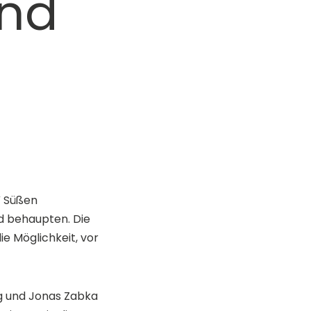
und
V Süßen
d behaupten. Die
e Möglichkeit, vor
ng und Jonas Zabka