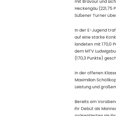
mit Bravour und sich
Heckengäu (221,75 P
Süßener Turner über
In der E-Jugend tra
auf eine starke Konk
landeten mit 170,0 P
dem MTV Ludwigsbur
(170,3 Punkte) gesc
In der offenen Klass
Maximilian Schöllko
Leistung und großem
Bereits am Vorabend
ihr Debüt als Manns
präsentierten sie i