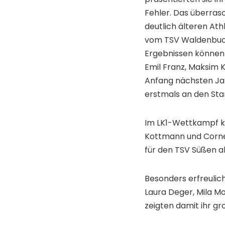
Fehler. Das überras
deutlich älteren Ath
vom TSV Waldenbuch 
Ergebnissen können si
Emil Franz, Maksim 
Anfang nächsten Jah
erstmals an den Sta
Im LK1-Wettkampf ko
Kottmann und Cornel
für den TSV Süßen a
Besonders erfreulic
Laura Deger, Mila Mo
zeigten damit ihr gr