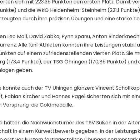
erten sich mit 223,35 Punkten den ersten Platz. Damit ve
unkte) und die WKG Heidenheim-Steinheim (221,1 Punkte) a
zeugten durch ihre präzisen Übungen und eine starke Te
fen Leo Moll, David Zabka, Fynn Spanu, Anton Rinderknec
urrenz. Alle fünf Athleten konnten ihre Leistungen stabil
unkten auf einem zufriedenstellenden vierten Platz. Sie mu
g (173,4 Punkte), der TSG Öhringen (170,85 Punkte) un
hlagen geben.
e konnte auch der TV Uhingen glänzen: Vincent Schöllkopf
pf, Fabian Kircher und Hannes Pagel sicherten sich mit e
 Vorsprung die Goldmedaille.
 hatten die Nachwuchsturner des TSV Süßen in der Alters
chaft in einem Kürwettbewerb gegeben. In der Leistungsk
hre erst vor kurzem fertiggestellten Übungen nervenstar